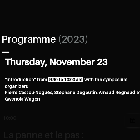
Programme
(2023)
Thursday, November 23
“introduction” from
9:30 to 10:00 am
with the symposium
organizers
Pierre Cassou-Noguès, Stéphane Degoutin, Arnaud Regnaud e
Gwenola Wagon
10:00
La panne et le pas :