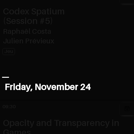
Codex Spatium
(Session #5)
Raphaël Costa
Julien Prévieux
Jeu
Friday, November 24
09:30
Opacity and Transparency in
Games.