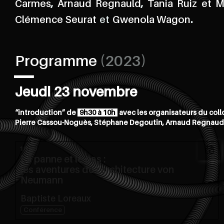
Carmes
,
Arnaud Regnauld
,
Tania Ruiz et M
Clémence Seurat
Gwenola Wagon
.
Programme
(2023)
Jeudi 23 novembre
“introduction” de
9h30 à 10h
avec les organisateurs du col
Pierre Cassou-Noguès, Stéphane Degoutin, Arnaud Regnau
10:00
La panne et le pas :
les aventures de l'architecture von
Neumann
Baptiste Loreaux
Conférence