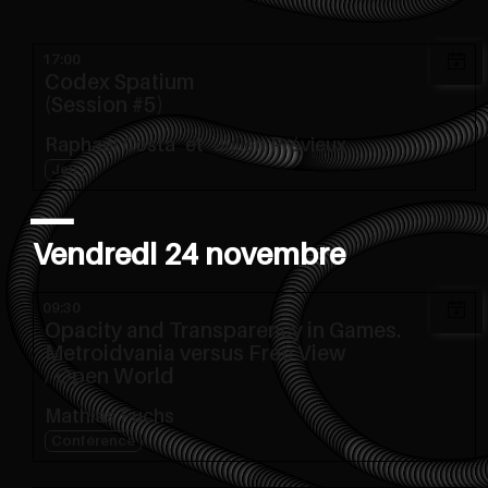
17:00
Codex Spatium
(Session #5)
Raphaël Costa
et
Julien Prévieux
Jeu
Vendredi 24 novembre
09:30
Opacity and Transparency in Games.
Metroidvania versus Free View
/ Open World
Mathias Fuchs
Conférence