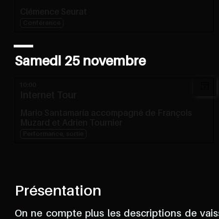
Clémence Seurat
Conférence
Samedi 25 novembre
10:00
Internet Tour
Mario Santamaría accompagné de François
Muzard et Adrien Tournier
Performance, sortie
Présentation
On ne compte plus les descriptions de vai