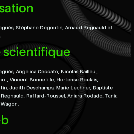
isation
oguès, Stéphane Degoutin, Arnaud Regnauld et
.
e scientifique
guès, Angelica Ceccato, Nicolas Bailleul,
not, Vincent Bonnefille, Hortense Boulais,
in, Judith Deschamps, Marie Lechner, Baptiste
 Regnauld, Raffard-Roussel, Aniara Rodado, Tania
a Wagon.
eb