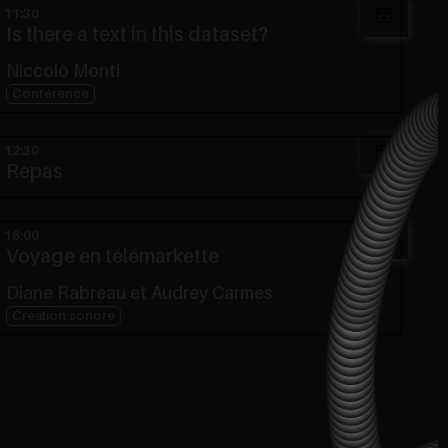
11:30
Is there a text in this dataset?
Niccolò Monti
Conférence
12:30
Repas
16:00
Voyage en télémarkette
Diane Rabreau et Audrey Carmes
Création sonore