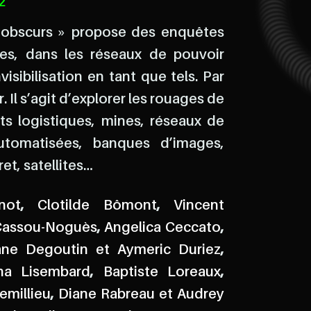
2
 obscurs » propose des enquêtes
ées, dans les réseaux de pouvoir
isibilisation en tant que tels. Par
 Il s’agit d’explorer les rouages de
ts logistiques, mines, réseaux de
automatisées, banques d’images,
et, satellites…
not
,
Clotilde Bômont
,
Vincent
 Cassou-Noguès
,
Angelica Ceccato
,
ne Degoutin et Aymeric Duriez
,
na Lisembard
,
Baptiste Loreaux
,
emillieu
,
Diane Rabreau et Audrey