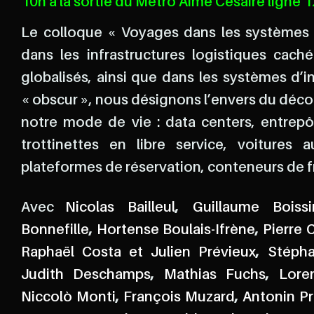
10h à la sortie du Métro Aimé Césaire ligne 1
Le colloque « Voyages dans les systèmes
dans les infrastructures logistiques cach
globalisés, ainsi que dans les systèmes d’inv
« obscur », nous désignons l’envers du décor.
notre mode de vie : data centers, entrepô
trottinettes en libre service, voitures 
plateformes de réservation, conteneurs de fr
Nicolas Bailleul
,
Guillaume Boissi
Bonnefille
,
Hortense Boulais-Ifrène
,
Pierre
Raphaël Costa et Julien Prévieux
,
Stépha
Judith Deschamps
,
Mathias Fuchs
,
Lore
Niccolò Monti
,
François Muzard
,
Antonin Pr