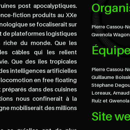
Organ
ruines post apocalyptiques.
nce‐fiction produits au XXe
nologique se focaliserait sur
Pierre Cassou-N
t de plateformes logistiques
Gwenola Wagon
us riche du monde. Que les
Équip
es câbles qui les relient
ie. Que des îles tropicales
Pierre Cassou-No
s intelligences artificielles
Guillaume Boissi
a locomotion en free floating
Stéphane Degout
nt préparés dans des cuisines
Loreaux, Arnaud
ions nous confinerait à la
Ruiz et Gwenol
ne mobiliserait des millions
Site w