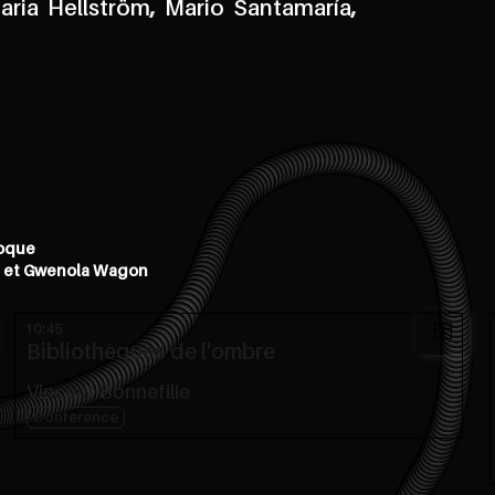
aria Hellström
,
Mario Santamaría
,
loque
d et Gwenola Wagon
10:45
Bibliothèques de l'ombre
Vincent Bonnefille
Conférence