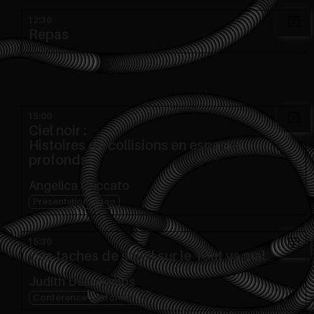
12:30
Repas
15:00
Ciel noir :
Histoires de collisions en espaces
profonds
Angelica Ceccato
Présentation vidéo
15:30
Des taches de soleil sur le Tout va mal
Judith Deschamps
Conférence-performance