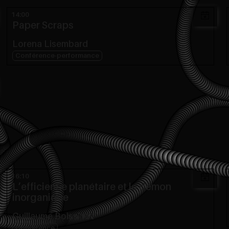
14:00
Paper Scraps
Lorena Lisembard
Conférence-performance
16:10
L’efficience planétaire et le démon
inorganique
Guillaume Boissinot
Conférence