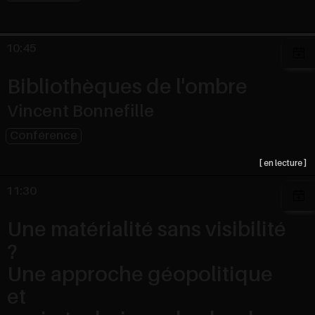
10:45
Bibliothèques de l'ombre
Vincent Bonnefille
Conférence
11:30
Une matérialité sans visibilité
?
Une approche géopolitique
et