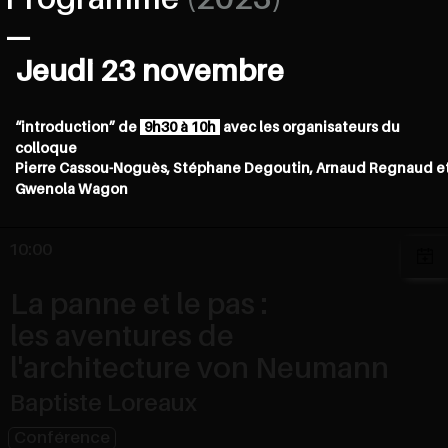
Programme
(2023)
Jeudi 23 novembre
“introduction” de
9h30 à 10h
avec les organisateurs du
colloque
Pierre Cassou-Noguès, Stéphane Degoutin, Arnaud Regnaud e
Gwenola Wagon
10:00
La panne et le pas :
les aventures de
l'architecture von Neumann
Baptiste Loreaux
Conférence