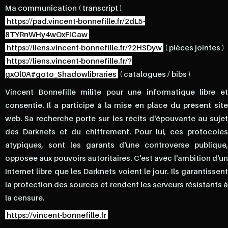
Ma communication ( transcript )
https://pad.vincent-bonnefille.fr/2dL5-
8TYRnWHy4wQxFICaw
https://liens.vincent-bonnefille.fr/?2HSDyw
( pièces jointes )
https://liens.vincent-bonnefille.fr/?
gxOl0A#goto_Shadowlibraries
( catalogues / bibs )
Vincent Bonnefille milite pour une informatique libre et
consentie. Il a participé à la mise en place du présent site
web. Sa recherche porte sur les récits d'épouvante au sujet
des Darknets et du chiffrement. Pour lui, ces protocoles
atypiques, sont les garants d'une controverse publique,
opposée aux pouvoirs autoritaires. C'est avec l'ambition d'un
Internet libre que les Darknets voient le jour. Ils garantissent
la protection des sources et rendent les serveurs résistants à
la censure.
https://vincent-bonnefille.fr