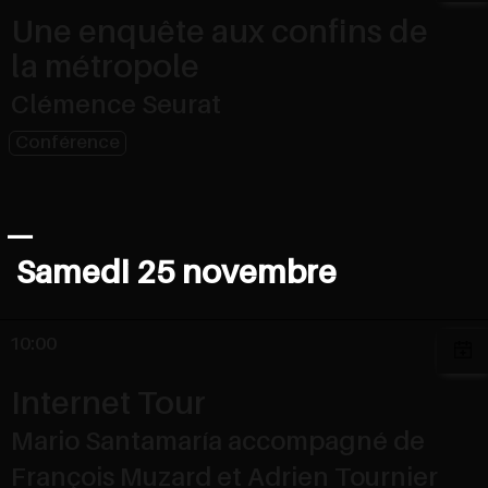
Une enquête aux confins de
la métropole
Clémence Seurat
Conférence
Samedi 25 novembre
10:00
Internet Tour
Mario Santamaría accompagné de
François Muzard et Adrien Tournier