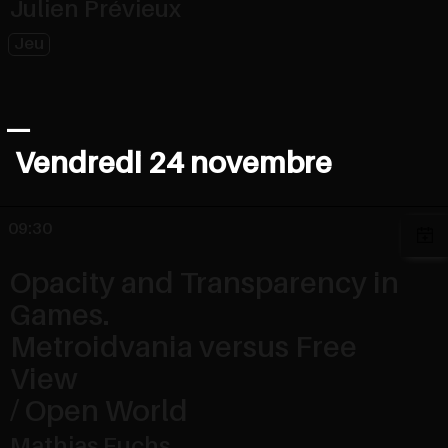
Julien Prévieux
Jeu
Vendredi 24 novembre
09:30
Opacity and Transparency in
Games.
Metroidvania versus Free
View
/ Open World
Mathias Fuchs